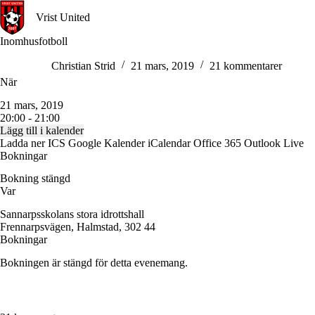
Hoppa
Vrist United
till
innehåll
Inomhusfotboll
Christian Strid
21 mars, 2019
21 kommentarer
När
21 mars, 2019
20:00 - 21:00
Lägg till i kalender
Ladda ner ICS
Google Kalender
iCalendar
Office 365
Outlook Live
Bokningar
Bokning stängd
Var
Sannarpsskolans stora idrottshall
Frennarpsvägen, Halmstad, 302 44
Bokningar
Bokningen är stängd för detta evenemang.